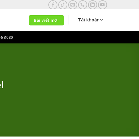
Tài khoản
Bài viết mới
56 3080
l