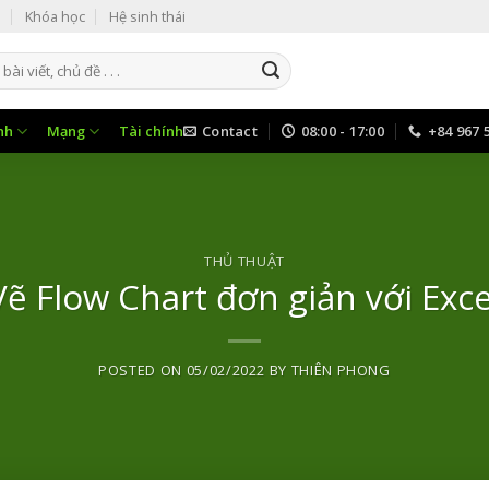
i
Khóa học
Hệ sinh thái
nh
Mạng
Tài chính
Contact
08:00 - 17:00
+84 967 
THỦ THUẬT
Vẽ Flow Chart đơn giản với Exce
POSTED ON
05/02/2022
BY
THIÊN PHONG